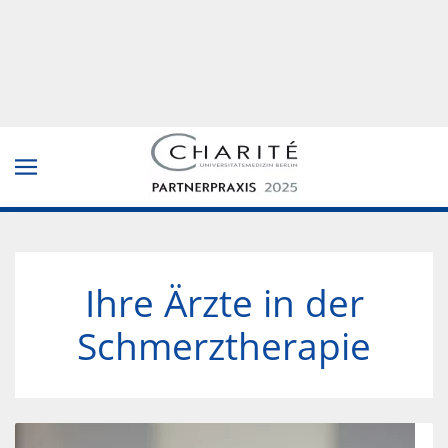
Inhaltsskalierung
100
%
Schriftgröße
100
%
Zeilenhöhe
100
%
Buchstabenabstand
100
%
Ihre Ärzte in der
Schmerztherapie